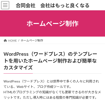
コ
ナ
合同会社 会社はもっと良くなる
ン
ビ
テ
ゲ
ン
ー
ツ
シ
ホームページ制作
へ
ョ
ス
ン
キ
に
ッ
移
HOME
ホームページ制作
プ
動
WordPress（ワードプレス）のテンプレー
トを用いたホームページ制作および簡単な
カスタマイズ
WordPress（ワードプレス）とは世界中で多くの人々に利用され
ている、Webサイト、ブログ作成ツールです。
HTMLのプログラミングの知識がなくても更新できるのが大きなメ
リットです。ただし導入時にはある程度の専門知識が必要です。